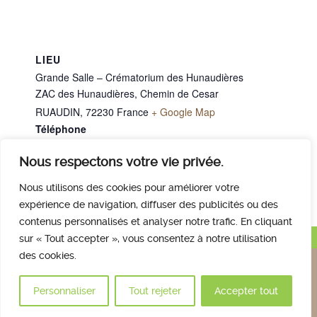
LIEU
Grande Salle – Crématorium des Hunaudières
ZAC des Hunaudières, Chemin de Cesar
RUAUDIN
,
72230
France
+ Google Map
Téléphone
02 43 40 07 00
Nous respectons votre vie privée.
M. RAOU Gilles
M. LECLERC Jacky
Nous utilisons des cookies pour améliorer votre
expérience de navigation, diffuser des publicités ou des
contenus personnalisés et analyser notre trafic. En cliquant
Haut de page
sur « Tout accepter », vous consentez à notre utilisation
des cookies.
Nous contacter
Qui sommes nous
Avis des familles
Plan et accès
Mentions légales
Personnaliser
Tout rejeter
Accepter tout
© 2017 Crématorium des Hunaudières