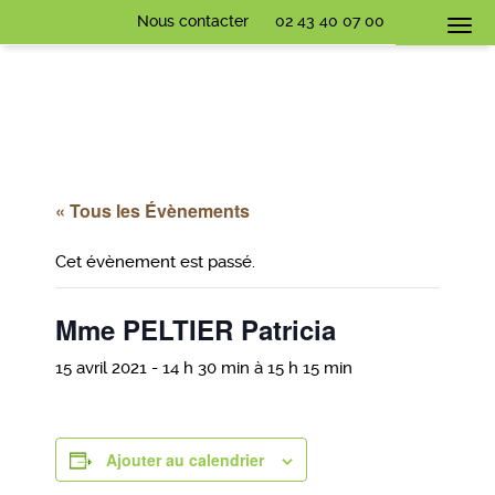
Nous contacter
02 43 40 07 00
Togg
navi
« Tous les Évènements
Cet évènement est passé.
Mme PELTIER Patricia
15 avril 2021 - 14 h 30 min
à
15 h 15 min
Ajouter au calendrier