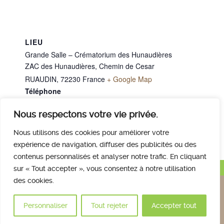
LIEU
Grande Salle – Crématorium des Hunaudières
ZAC des Hunaudières, Chemin de Cesar
RUAUDIN
,
72230
France
+ Google Map
Téléphone
02 43 40 07 00
Nous respectons votre vie privée.
M. PINUAU Jean-Baptiste
Mme PELTIER Patricia
Nous utilisons des cookies pour améliorer votre
expérience de navigation, diffuser des publicités ou des
contenus personnalisés et analyser notre trafic. En cliquant
Haut de page
sur « Tout accepter », vous consentez à notre utilisation
des cookies.
Nous contacter
Qui sommes nous
Avis des familles
Plan et accès
Mentions légales
Personnaliser
Tout rejeter
Accepter tout
© 2017 Crématorium des Hunaudières