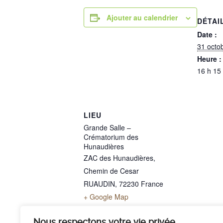
Ajouter au calendrier
DÉTAI
Date :
31 octo
Heure :
16 h 15
LIEU
Grande Salle –
Crématorium des
Hunaudières
ZAC des Hunaudières,
Chemin de Cesar
RUAUDIN
,
72230
France
+ Google Map
Téléphone
02 43 40 07 00
Nous respectons votre vie privée.