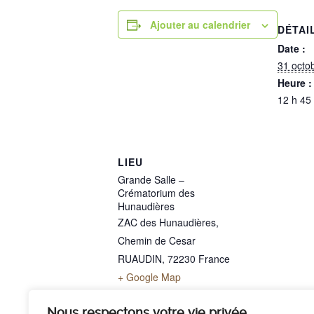
Ajouter au calendrier
DÉTAI
Date :
31 octo
Heure :
12 h 45
LIEU
Grande Salle –
Crématorium des
Hunaudières
ZAC des Hunaudières,
Chemin de Cesar
RUAUDIN
,
72230
France
+ Google Map
Téléphone
02 43 40 07 00
Nous respectons votre vie privée.