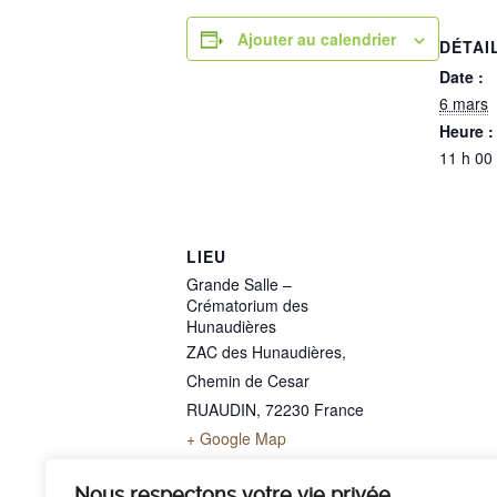
Ajouter au calendrier
DÉTAI
Date :
6 mars
Heure :
11 h 00
LIEU
Grande Salle –
Crématorium des
Hunaudières
ZAC des Hunaudières,
Chemin de Cesar
RUAUDIN
,
72230
France
+ Google Map
Téléphone
02 43 40 07 00
Nous respectons votre vie privée.