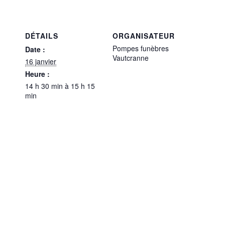
DÉTAILS
ORGANISATEUR
Pompes funèbres
Date :
Vautcranne
16 janvier
Heure :
14 h 30 min à 15 h 15
min