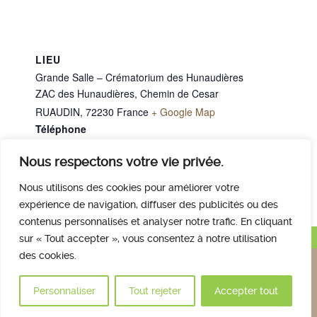
LIEU
Grande Salle – Crématorium des Hunaudières
ZAC des Hunaudières, Chemin de Cesar
RUAUDIN
,
72230
France
+ Google Map
Téléphone
02 43 40 07 00
Nous respectons votre vie privée.
Mme HERPOUX yvette
Mme GIRARD Nicole
Nous utilisons des cookies pour améliorer votre
expérience de navigation, diffuser des publicités ou des
contenus personnalisés et analyser notre trafic. En cliquant
Haut de page
sur « Tout accepter », vous consentez à notre utilisation
des cookies.
Nous contacter
Qui sommes nous
Avis des familles
Plan et accès
Mentions légales
Personnaliser
Tout rejeter
Accepter tout
© 2017 Crématorium des Hunaudières