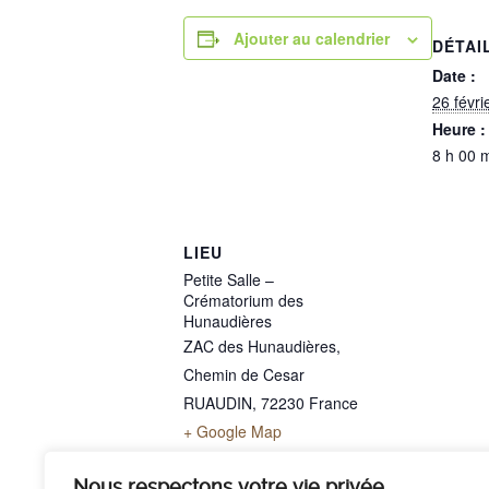
Ajouter au calendrier
DÉTAI
Date :
26 févri
Heure :
8 h 00 
LIEU
Petite Salle –
Crématorium des
Hunaudières
ZAC des Hunaudières,
Chemin de Cesar
RUAUDIN
,
72230
France
+ Google Map
Téléphone
02 43 40 07 00
Nous respectons votre vie privée.