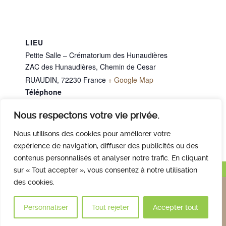
LIEU
Petite Salle – Crématorium des Hunaudières
ZAC des Hunaudières, Chemin de Cesar
RUAUDIN
,
72230
France
+ Google Map
Téléphone
02 43 40 07 00
Nous respectons votre vie privée.
M. MURAIL Roger
M. CHEREAU Claude
Nous utilisons des cookies pour améliorer votre
expérience de navigation, diffuser des publicités ou des
contenus personnalisés et analyser notre trafic. En cliquant
Haut de page
sur « Tout accepter », vous consentez à notre utilisation
des cookies.
Nous contacter
Qui sommes nous
Avis des familles
Plan et accès
Mentions légales
Personnaliser
Tout rejeter
Accepter tout
© 2017 Crématorium des Hunaudières