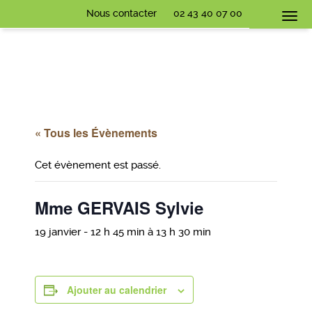
Nous contacter
02 43 40 07 00
Togg
navi
« Tous les Évènements
Cet évènement est passé.
Mme GERVAIS Sylvie
19 janvier - 12 h 45 min
à
13 h 30 min
Ajouter au calendrier