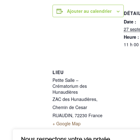
Ajouter au calendrier
DÉTAI
Date :
27 sept
Heure :
11 h 00
LIEU
Petite Salle –
Crématorium des
Hunaudières
ZAC des Hunaudières,
Chemin de Cesar
RUAUDIN
,
72230
France
+ Google Map
Téléphone
02 43 40 07 00
Nous respectons votre vie privée.