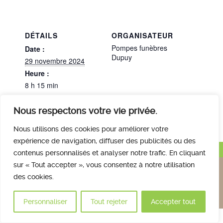
DÉTAILS
ORGANISATEUR
Pompes funèbres
Date :
Dupuy
29 novembre 2024
Heure :
8 h 15 min
Nous respectons votre vie privée.
M. OUVRARD Michel
M. LALONG Pierre
Nous utilisons des cookies pour améliorer votre
expérience de navigation, diffuser des publicités ou des
Haut de page
contenus personnalisés et analyser notre trafic. En cliquant
Nous contacter
Qui sommes nous
Avis des familles
sur « Tout accepter », vous consentez à notre utilisation
des cookies.
Plan et accès
Mentions légales
© 2017 Crématorium des Hunaudières
Personnaliser
Tout rejeter
Accepter tout