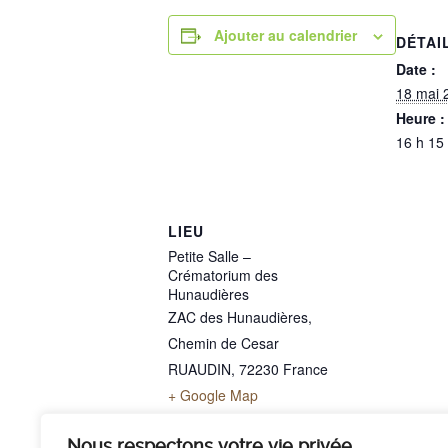
Ajouter au calendrier
DÉTAI
Date :
18 mai 
Heure :
16 h 15
LIEU
Petite Salle –
Crématorium des
Hunaudières
ZAC des Hunaudières,
Chemin de Cesar
RUAUDIN
,
72230
France
+ Google Map
Téléphone
02 43 40 07 00
Nous respectons votre vie privée.