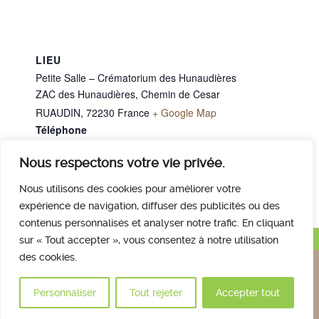
LIEU
Petite Salle – Crématorium des Hunaudières
ZAC des Hunaudières, Chemin de Cesar
RUAUDIN
,
72230
France
+ Google Map
Téléphone
02 43 40 07 00
Nous respectons votre vie privée.
Mme L’HUBY Lucette
Mme TAROT Élodie
Nous utilisons des cookies pour améliorer votre
expérience de navigation, diffuser des publicités ou des
contenus personnalisés et analyser notre trafic. En cliquant
Haut de page
sur « Tout accepter », vous consentez à notre utilisation
des cookies.
Nous contacter
Qui sommes nous
Avis des familles
Plan et accès
Mentions légales
Personnaliser
Tout rejeter
Accepter tout
© 2017 Crématorium des Hunaudières