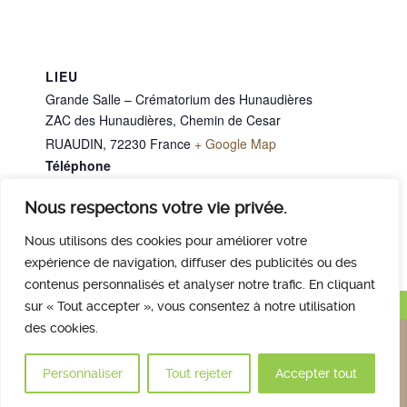
LIEU
Grande Salle – Crématorium des Hunaudières
ZAC des Hunaudières, Chemin de Cesar
RUAUDIN
,
72230
France
+ Google Map
Téléphone
02 43 40 07 00
Nous respectons votre vie privée.
Mme JAMEUX Jacqueline
Mme TORCHE Jeanine
Nous utilisons des cookies pour améliorer votre
expérience de navigation, diffuser des publicités ou des
contenus personnalisés et analyser notre trafic. En cliquant
Haut de page
sur « Tout accepter », vous consentez à notre utilisation
des cookies.
Nous contacter
Qui sommes nous
Avis des familles
Plan et accès
Mentions légales
Personnaliser
Tout rejeter
Accepter tout
© 2017 Crématorium des Hunaudières