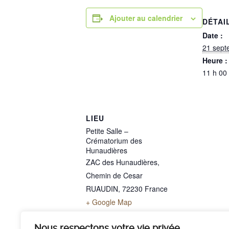
Ajouter au calendrier
DÉTAI
Date :
21 sept
Heure :
11 h 00
LIEU
Petite Salle –
Crématorium des
Hunaudières
ZAC des Hunaudières,
Chemin de Cesar
RUAUDIN
,
72230
France
+ Google Map
Téléphone
02 43 40 07 00
Nous respectons votre vie privée.