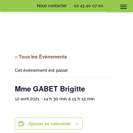
Nous contacter
02 43 40 07 00
Togg
navi
« Tous les Évènements
Cet évènement est passé.
Mme GABET Brigitte
12 avril 2021 - 14 h 30 min
à
15 h 15 min
Ajouter au calendrier