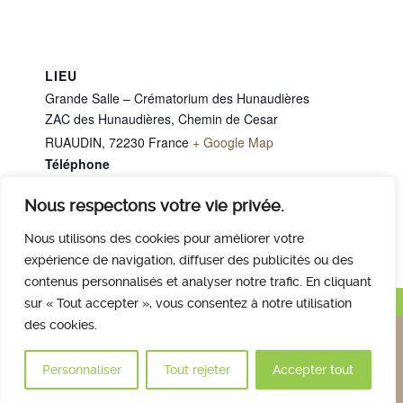
LIEU
Grande Salle – Crématorium des Hunaudières
ZAC des Hunaudières, Chemin de Cesar
RUAUDIN
,
72230
France
+ Google Map
Téléphone
02 43 40 07 00
Nous respectons votre vie privée.
M. LE BRAS Daniel
M. LEGUILLON Gaston
Nous utilisons des cookies pour améliorer votre
expérience de navigation, diffuser des publicités ou des
contenus personnalisés et analyser notre trafic. En cliquant
Haut de page
sur « Tout accepter », vous consentez à notre utilisation
des cookies.
Nous contacter
Qui sommes nous
Avis des familles
Plan et accès
Mentions légales
Personnaliser
Tout rejeter
Accepter tout
© 2017 Crématorium des Hunaudières