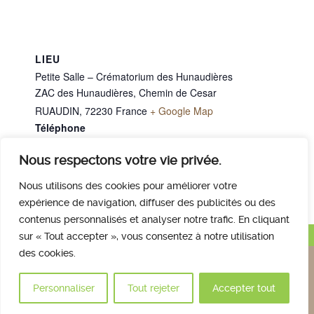
LIEU
Petite Salle – Crématorium des Hunaudières
ZAC des Hunaudières, Chemin de Cesar
RUAUDIN
,
72230
France
+ Google Map
Téléphone
02 43 40 07 00
Nous respectons votre vie privée.
M. ROUSSEAU Laurent
M. COUSIN Daniel
Nous utilisons des cookies pour améliorer votre
expérience de navigation, diffuser des publicités ou des
contenus personnalisés et analyser notre trafic. En cliquant
Haut de page
sur « Tout accepter », vous consentez à notre utilisation
des cookies.
Nous contacter
Qui sommes nous
Avis des familles
Plan et accès
Mentions légales
Personnaliser
Tout rejeter
Accepter tout
© 2017 Crématorium des Hunaudières