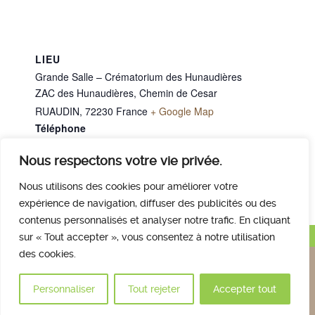
LIEU
Grande Salle – Crématorium des Hunaudières
ZAC des Hunaudières, Chemin de Cesar
RUAUDIN
,
72230
France
+ Google Map
Téléphone
02 43 40 07 00
Nous respectons votre vie privée.
Mme BARREAU Danielle
M. TESSIER Claude
Nous utilisons des cookies pour améliorer votre
expérience de navigation, diffuser des publicités ou des
contenus personnalisés et analyser notre trafic. En cliquant
Haut de page
sur « Tout accepter », vous consentez à notre utilisation
des cookies.
Nous contacter
Qui sommes nous
Avis des familles
Plan et accès
Mentions légales
Personnaliser
Tout rejeter
Accepter tout
© 2017 Crématorium des Hunaudières