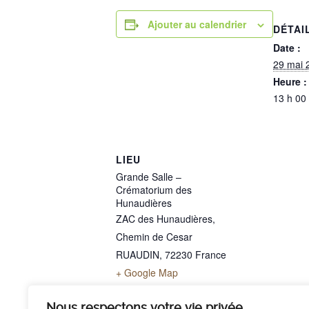
Ajouter au calendrier
DÉTAI
Date :
29 mai 
Heure :
13 h 00
LIEU
Grande Salle –
Crématorium des
Hunaudières
ZAC des Hunaudières,
Chemin de Cesar
RUAUDIN
,
72230
France
+ Google Map
Téléphone
02 43 40 07 00
Nous respectons votre vie privée.