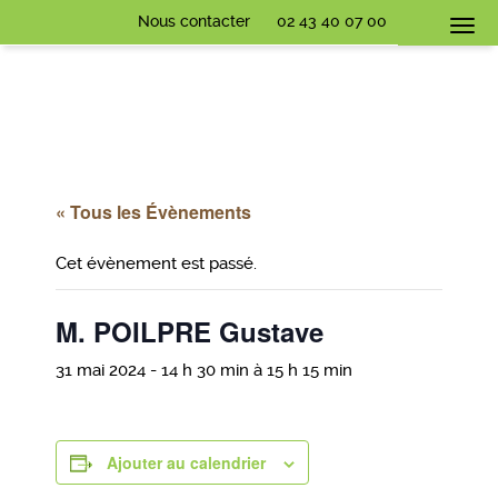
Nous contacter
02 43 40 07 00
Togg
navi
« Tous les Évènements
Cet évènement est passé.
M. POILPRE Gustave
31 mai 2024 - 14 h 30 min
à
15 h 15 min
Ajouter au calendrier