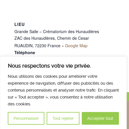
LIEU
Grande Salle – Crématorium des Hunaudières
ZAC des Hunaudières, Chemin de Cesar
RUAUDIN
,
72230
France
+ Google Map
Téléphone
02 43 40 07 00
Nous respectons votre vie privée.
Mme PIOGER Renée
M. DUFRAISSE Bruno
Nous utilisons des cookies pour améliorer votre
expérience de navigation, diffuser des publicités ou des
contenus personnalisés et analyser notre trafic. En cliquant
Haut de page
sur « Tout accepter », vous consentez à notre utilisation
des cookies.
Nous contacter
Qui sommes nous
Avis des familles
Plan et accès
Mentions légales
Personnaliser
Tout rejeter
Accepter tout
© 2017 Crématorium des Hunaudières