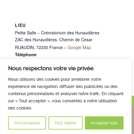
LIEU
Petite Salle – Crématorium des Hunaudières
ZAC des Hunaudières, Chemin de Cesar
RUAUDIN
,
72230
France
+ Google Map
Téléphone
02 43 40 07 00
Nous respectons votre vie privée.
Mme CHALIGNE Pierrette
M. DURAND Bernard
Nous utilisons des cookies pour améliorer votre
expérience de navigation, diffuser des publicités ou des
contenus personnalisés et analyser notre trafic. En cliquant
Haut de page
sur « Tout accepter », vous consentez à notre utilisation
des cookies.
Nous contacter
Qui sommes nous
Avis des familles
Plan et accès
Mentions légales
Personnaliser
Tout rejeter
Accepter tout
© 2017 Crématorium des Hunaudières