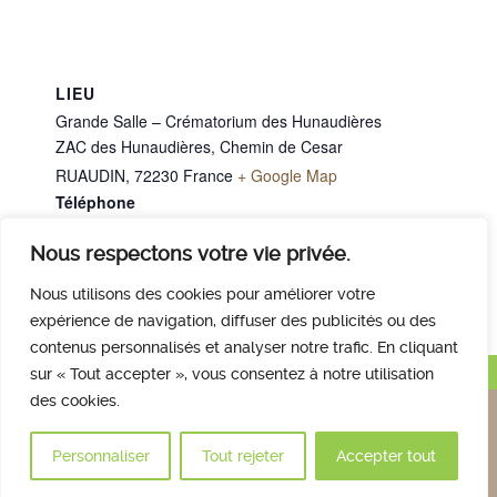
LIEU
Grande Salle – Crématorium des Hunaudières
ZAC des Hunaudières, Chemin de Cesar
RUAUDIN
,
72230
France
+ Google Map
Téléphone
02 43 40 07 00
Nous respectons votre vie privée.
Mme MACE Michelle
M. Matheron Jean Pierre
Nous utilisons des cookies pour améliorer votre
expérience de navigation, diffuser des publicités ou des
contenus personnalisés et analyser notre trafic. En cliquant
Haut de page
sur « Tout accepter », vous consentez à notre utilisation
des cookies.
Nous contacter
Qui sommes nous
Avis des familles
Plan et accès
Mentions légales
Personnaliser
Tout rejeter
Accepter tout
© 2017 Crématorium des Hunaudières