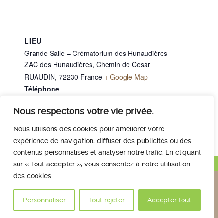
LIEU
Grande Salle – Crématorium des Hunaudières
ZAC des Hunaudières, Chemin de Cesar
RUAUDIN
,
72230
France
+ Google Map
Téléphone
02 43 40 07 00
Nous respectons votre vie privée.
M. MICHEL Lucien
M. CHARTIER Arnaud
Nous utilisons des cookies pour améliorer votre
expérience de navigation, diffuser des publicités ou des
contenus personnalisés et analyser notre trafic. En cliquant
Haut de page
sur « Tout accepter », vous consentez à notre utilisation
des cookies.
Nous contacter
Qui sommes nous
Avis des familles
Plan et accès
Mentions légales
Personnaliser
Tout rejeter
Accepter tout
© 2017 Crématorium des Hunaudières