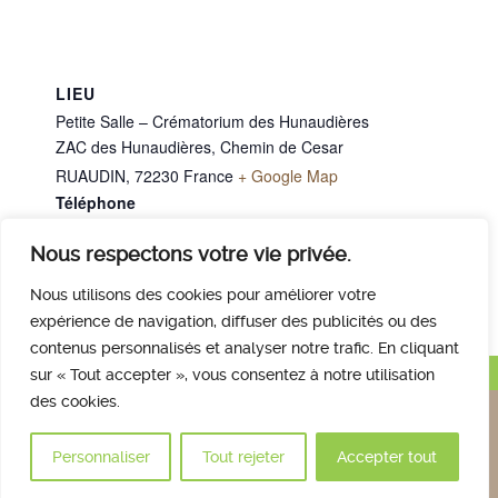
LIEU
Petite Salle – Crématorium des Hunaudières
ZAC des Hunaudières, Chemin de Cesar
RUAUDIN
,
72230
France
+ Google Map
Téléphone
02 43 40 07 00
Nous respectons votre vie privée.
M. BACCEI Aniel
Mme BEUVIER Sarah
Nous utilisons des cookies pour améliorer votre
expérience de navigation, diffuser des publicités ou des
contenus personnalisés et analyser notre trafic. En cliquant
Haut de page
sur « Tout accepter », vous consentez à notre utilisation
des cookies.
Nous contacter
Qui sommes nous
Avis des familles
Plan et accès
Mentions légales
Personnaliser
Tout rejeter
Accepter tout
© 2017 Crématorium des Hunaudières