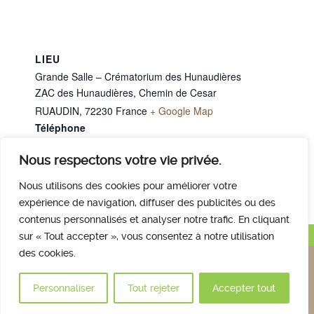
LIEU
Grande Salle – Crématorium des Hunaudières
ZAC des Hunaudières, Chemin de Cesar
RUAUDIN
,
72230
France
+ Google Map
Téléphone
02 43 40 07 00
Nous respectons votre vie privée.
Mme DENAIN Genevieve
M. TOURVILLE Gérard
Nous utilisons des cookies pour améliorer votre
expérience de navigation, diffuser des publicités ou des
contenus personnalisés et analyser notre trafic. En cliquant
Haut de page
sur « Tout accepter », vous consentez à notre utilisation
des cookies.
Nous contacter
Qui sommes nous
Avis des familles
Plan et accès
Mentions légales
Personnaliser
Tout rejeter
Accepter tout
© 2017 Crématorium des Hunaudières