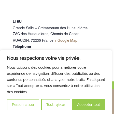
LIEU
Grande Salle – Crématorium des Hunaudières
ZAC des Hunaudières, Chemin de Cesar
RUAUDIN
,
72230
France
+ Google Map
Téléphone
02 43 40 07 00
Nous respectons votre vie privée.
M. ERVE Clotaire
M. JARRY Pascal
Nous utilisons des cookies pour améliorer votre
expérience de navigation, diffuser des publicités ou des
contenus personnalisés et analyser notre trafic. En cliquant
Haut de page
sur « Tout accepter », vous consentez à notre utilisation
des cookies.
Nous contacter
Qui sommes nous
Avis des familles
Plan et accès
Mentions légales
Personnaliser
Tout rejeter
Accepter tout
© 2017 Crématorium des Hunaudières