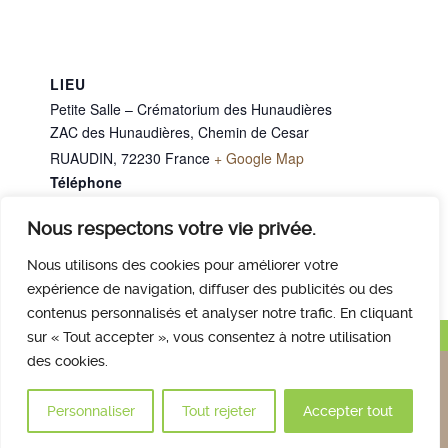
LIEU
Petite Salle – Crématorium des Hunaudières
ZAC des Hunaudières, Chemin de Cesar
RUAUDIN
,
72230
France
+ Google Map
Téléphone
02 43 40 07 00
Nous respectons votre vie privée.
M. LEBLAY Olivier
Mme GAUDREE Colette
Nous utilisons des cookies pour améliorer votre
expérience de navigation, diffuser des publicités ou des
contenus personnalisés et analyser notre trafic. En cliquant
Haut de page
sur « Tout accepter », vous consentez à notre utilisation
des cookies.
Nous contacter
Qui sommes nous
Avis des familles
Plan et accès
Mentions légales
Personnaliser
Tout rejeter
Accepter tout
© 2017 Crématorium des Hunaudières