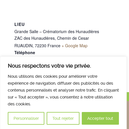
LIEU
Grande Salle – Crématorium des Hunaudières
ZAC des Hunaudières, Chemin de Cesar
RUAUDIN
,
72230
France
+ Google Map
Téléphone
02 43 40 07 00
Nous respectons votre vie privée.
M. BALDACCI Roch
Mme CHARPENTIER Sylviane
Nous utilisons des cookies pour améliorer votre
expérience de navigation, diffuser des publicités ou des
contenus personnalisés et analyser notre trafic. En cliquant
Haut de page
sur « Tout accepter », vous consentez à notre utilisation
des cookies.
Nous contacter
Qui sommes nous
Avis des familles
Plan et accès
Mentions légales
Personnaliser
Tout rejeter
Accepter tout
© 2017 Crématorium des Hunaudières