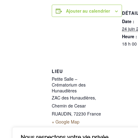
Ajouter au calendrier
DÉTAI
Date :
24 juin 
Heure :
18 h 00
LIEU
Petite Salle –
Crématorium des
Hunaudières
ZAC des Hunaudières,
Chemin de Cesar
RUAUDIN
,
72230
France
+ Google Map
Téléphone
02 43 40 07 00
Nous respectons votre vie privée.