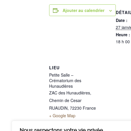
Ajouter au calendrier
DÉTAI
Date :
27 janv
Heure :
18 h 00
LIEU
Petite Salle –
Crématorium des
Hunaudières
ZAC des Hunaudières,
Chemin de Cesar
RUAUDIN
,
72230
France
+ Google Map
Téléphone
02 43 40 07 00
Nous respectons votre vie privée.