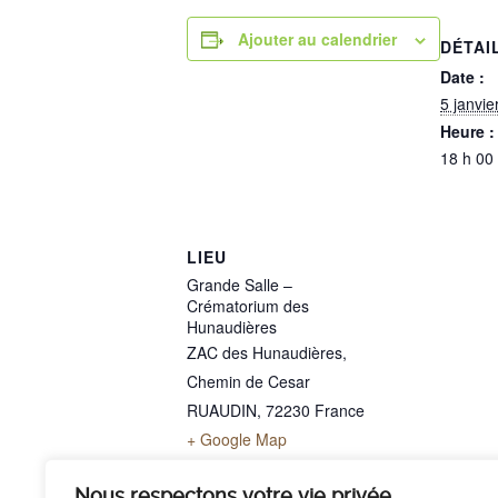
Ajouter au calendrier
DÉTAI
Date :
5 janvie
Heure :
18 h 00
LIEU
Grande Salle –
Crématorium des
Hunaudières
ZAC des Hunaudières,
Chemin de Cesar
RUAUDIN
,
72230
France
+ Google Map
Téléphone
02 43 40 07 00
Nous respectons votre vie privée.