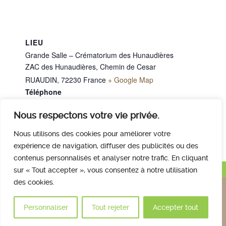
LIEU
Grande Salle – Crématorium des Hunaudières
ZAC des Hunaudières, Chemin de Cesar
RUAUDIN
,
72230
France
+ Google Map
Téléphone
02 43 40 07 00
Nous respectons votre vie privée.
M. HAMEAU Joël
M. LUX Michel
Nous utilisons des cookies pour améliorer votre
expérience de navigation, diffuser des publicités ou des
contenus personnalisés et analyser notre trafic. En cliquant
Haut de page
sur « Tout accepter », vous consentez à notre utilisation
des cookies.
Nous contacter
Qui sommes nous
Avis des familles
Plan et accès
Mentions légales
Personnaliser
Tout rejeter
Accepter tout
© 2017 Crématorium des Hunaudières