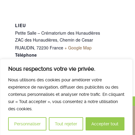
LIEU
Petite Salle – Crématorium des Hunaudières
ZAC des Hunaudières, Chemin de Cesar
RUAUDIN
,
72230
France
+ Google Map
Téléphone
02 43 40 07 00
Nous respectons votre vie privée.
M. SARAZIN Jacques
M. DROUET Alain
Nous utilisons des cookies pour améliorer votre
expérience de navigation, diffuser des publicités ou des
contenus personnalisés et analyser notre trafic. En cliquant
Haut de page
sur « Tout accepter », vous consentez à notre utilisation
des cookies.
Nous contacter
Qui sommes nous
Avis des familles
Plan et accès
Mentions légales
Personnaliser
Tout rejeter
Accepter tout
© 2017 Crématorium des Hunaudières