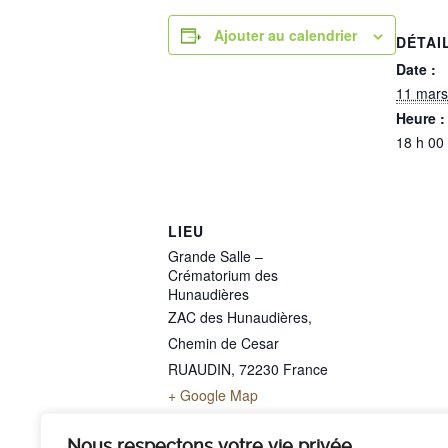
Ajouter au calendrier
DÉTAI
Date :
11 mars
Heure :
18 h 00
LIEU
Grande Salle –
Crématorium des
Hunaudières
ZAC des Hunaudières,
Chemin de Cesar
RUAUDIN
,
72230
France
+ Google Map
Téléphone
02 43 40 07 00
Nous respectons votre vie privée.