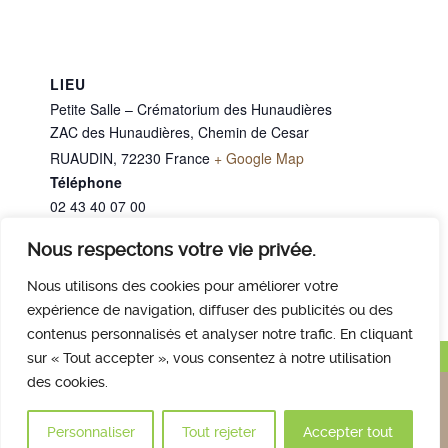
LIEU
Petite Salle – Crématorium des Hunaudières
ZAC des Hunaudières, Chemin de Cesar
RUAUDIN
,
72230
France
+ Google Map
Téléphone
02 43 40 07 00
Nous respectons votre vie privée.
Mme BAULAN Annick
Mme BELLANGER Marie-Claude
Nous utilisons des cookies pour améliorer votre
expérience de navigation, diffuser des publicités ou des
contenus personnalisés et analyser notre trafic. En cliquant
Haut de page
sur « Tout accepter », vous consentez à notre utilisation
des cookies.
Nous contacter
Qui sommes nous
Avis des familles
Plan et accès
Mentions légales
Personnaliser
Tout rejeter
Accepter tout