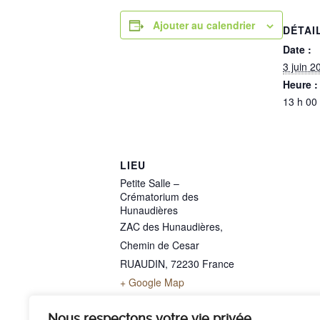
Ajouter au calendrier
DÉTAI
Date :
3 juin 2
Heure :
13 h 00
LIEU
Petite Salle –
Crématorium des
Hunaudières
ZAC des Hunaudières,
Chemin de Cesar
RUAUDIN
,
72230
France
+ Google Map
Téléphone
02 43 40 07 00
Nous respectons votre vie privée.