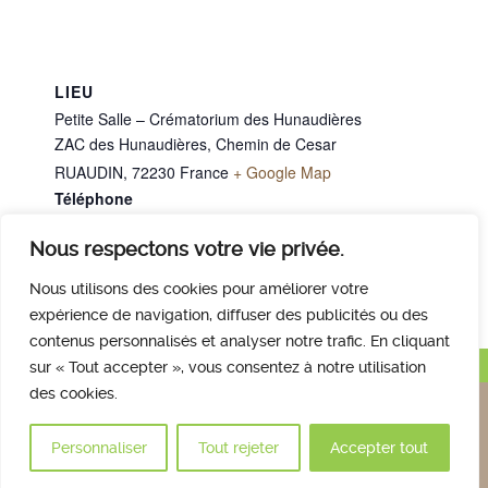
LIEU
Petite Salle – Crématorium des Hunaudières
ZAC des Hunaudières, Chemin de Cesar
RUAUDIN
,
72230
France
+ Google Map
Téléphone
02 43 40 07 00
Nous respectons votre vie privée.
M. LEMANCEL Jacques
Mme DENEU Jacqueline
Nous utilisons des cookies pour améliorer votre
expérience de navigation, diffuser des publicités ou des
contenus personnalisés et analyser notre trafic. En cliquant
Haut de page
sur « Tout accepter », vous consentez à notre utilisation
des cookies.
Nous contacter
Qui sommes nous
Avis des familles
Plan et accès
Mentions légales
Personnaliser
Tout rejeter
Accepter tout
© 2017 Crématorium des Hunaudières