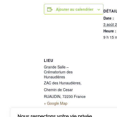
Ajouter au calendrier
DÉTAI
Date :
3 août 
Heure :
9 h 15 
LIEU
Grande Salle –
Crématorium des
Hunaudières
ZAC des Hunaudières,
Chemin de Cesar
RUAUDIN
,
72230
France
+ Google Map
Téléphone
02 43 40 07 00
Nous respectons votre vie privée.