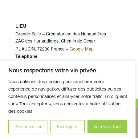
LIEU
Grande Salle – Crématorium des Hunaudières
ZAC des Hunaudières, Chemin de Cesar
RUAUDIN
,
72230
France
+ Google Map
Téléphone
02 43 40 07 00
Nous respectons votre vie privée.
M. MELANGER Claude
M. TABESSE Claude
Nous utilisons des cookies pour améliorer votre
expérience de navigation, diffuser des publicités ou des
contenus personnalisés et analyser notre trafic. En cliquant
Haut de page
sur « Tout accepter », vous consentez à notre utilisation
des cookies.
Nous contacter
Qui sommes nous
Avis des familles
Plan et accès
Mentions légales
Personnaliser
Tout rejeter
Accepter tout
© 2017 Crématorium des Hunaudières