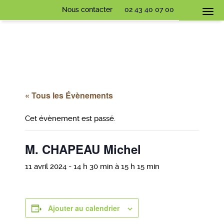
Nous contacter
02 43 40 07 00
Togg
navi
« Tous les Évènements
Cet évènement est passé.
M. CHAPEAU Michel
11 avril 2024 - 14 h 30 min
à
15 h 15 min
Ajouter au calendrier