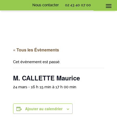
Nous contacter
02 43 40 07 00
Togg
navi
« Tous les Évènements
Cet évènement est passé.
M. CALLETTE Maurice
24 mars - 16 h 15 min
à
17 h 00 min
Ajouter au calendrier