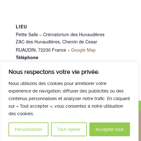
LIEU
Petite Salle – Crématorium des Hunaudières
ZAC des Hunaudières, Chemin de Cesar
RUAUDIN
,
72230
France
+ Google Map
Téléphone
02 43 40 07 00
Nous respectons votre vie privée.
M. MARTINEAU Daniel
M. CARREAU Désiré
Nous utilisons des cookies pour améliorer votre
expérience de navigation, diffuser des publicités ou des
contenus personnalisés et analyser notre trafic. En cliquant
Haut de page
sur « Tout accepter », vous consentez à notre utilisation
des cookies.
Nous contacter
Qui sommes nous
Avis des familles
Plan et accès
Mentions légales
Personnaliser
Tout rejeter
Accepter tout
© 2017 Crématorium des Hunaudières