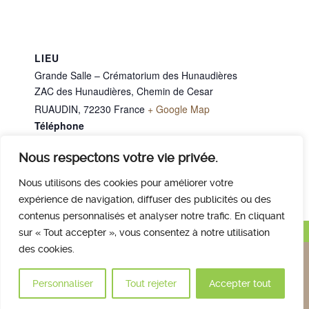
LIEU
Grande Salle – Crématorium des Hunaudières
ZAC des Hunaudières, Chemin de Cesar
RUAUDIN
,
72230
France
+ Google Map
Téléphone
02 43 40 07 00
Nous respectons votre vie privée.
Mme QUEDILLAC Simone
Mme GOUPIL Gilberte
Nous utilisons des cookies pour améliorer votre
expérience de navigation, diffuser des publicités ou des
contenus personnalisés et analyser notre trafic. En cliquant
Haut de page
sur « Tout accepter », vous consentez à notre utilisation
des cookies.
Nous contacter
Qui sommes nous
Avis des familles
Plan et accès
Mentions légales
Personnaliser
Tout rejeter
Accepter tout
© 2017 Crématorium des Hunaudières