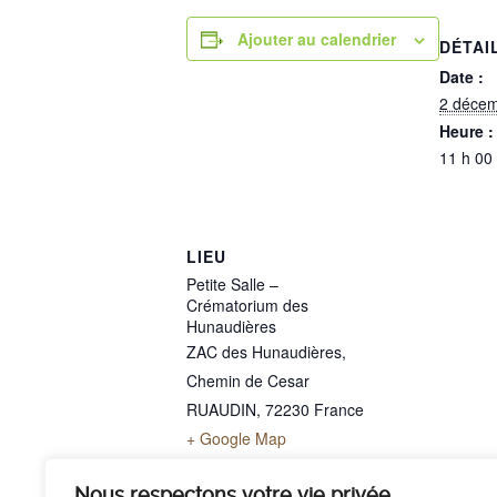
Ajouter au calendrier
DÉTAI
Date :
2 déce
Heure :
11 h 00
LIEU
Petite Salle –
Crématorium des
Hunaudières
ZAC des Hunaudières,
Chemin de Cesar
RUAUDIN
,
72230
France
+ Google Map
Téléphone
02 43 40 07 00
Nous respectons votre vie privée.