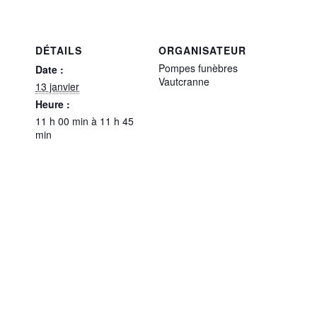
DÉTAILS
ORGANISATEUR
Pompes funèbres
Date :
Vautcranne
13 janvier
Heure :
11 h 00 min à 11 h 45
min