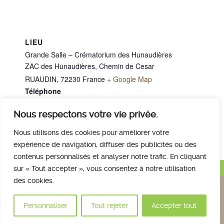
LIEU
Grande Salle – Crématorium des Hunaudières
ZAC des Hunaudières, Chemin de Cesar
RUAUDIN
,
72230
France
+ Google Map
Téléphone
02 43 40 07 00
Nous respectons votre vie privée.
M. BLANCHET Christophe
Mme DOUCEAU jacqueline
Nous utilisons des cookies pour améliorer votre
expérience de navigation, diffuser des publicités ou des
contenus personnalisés et analyser notre trafic. En cliquant
Haut de page
sur « Tout accepter », vous consentez à notre utilisation
des cookies.
Nous contacter
Qui sommes nous
Avis des familles
Plan et accès
Mentions légales
Personnaliser
Tout rejeter
Accepter tout
© 2017 Crématorium des Hunaudières