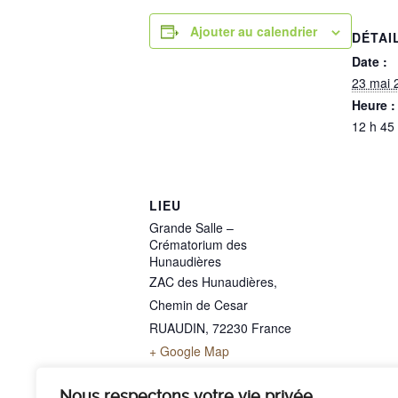
Ajouter au calendrier
DÉTAI
Date :
23 mai 
Heure :
12 h 45
LIEU
Grande Salle –
Crématorium des
Hunaudières
ZAC des Hunaudières,
Chemin de Cesar
RUAUDIN
,
72230
France
+ Google Map
Téléphone
02 43 40 07 00
Nous respectons votre vie privée.