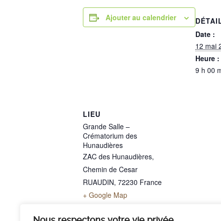
Ajouter au calendrier
DÉTAI
Date :
12 mai 
Heure :
9 h 00 
LIEU
Grande Salle –
Crématorium des
Hunaudières
ZAC des Hunaudières,
Chemin de Cesar
RUAUDIN
,
72230
France
+ Google Map
Téléphone
02 43 40 07 00
Nous respectons votre vie privée.